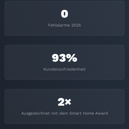
0
Fehlalarme 2025
93%
Kundenzufriedenheit
2×
Ausgezeichnet mit dem Smart Home Award